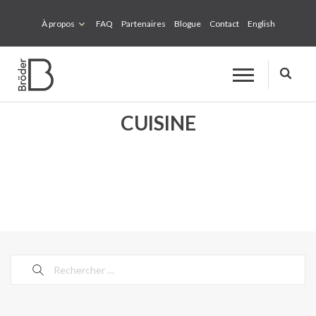
À propos
FAQ
Partenaires
Blogue
Contact
English
CUISINE