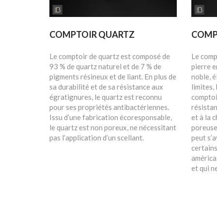
COMPTOIR QUARTZ
COMP
Le comptoir de quartz est composé de
Le compt
93 % de quartz naturel et de 7 % de
pierre 
pigments résineux et de liant. En plus de
noble, é
sa durabilité et de sa résistance aux
limites,
égratignures, le quartz est reconnu
comptoir
pour ses propriétés antibactériennes.
résista
Issu d’une fabrication écoresponsable,
et à la 
le quartz est non poreux, ne nécessitant
poreuse 
pas l’application d’un scellant.
peut s’a
certains
américai
et qui n