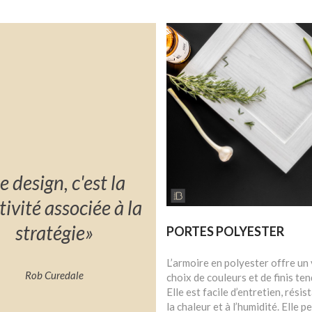
e design, c'est la
tivité associée à la
stratégie»
PORTES POLYESTER
L’armoire en polyester offre un
Rob Curedale
choix de couleurs et de finis te
Elle est facile d’entretien, résis
la chaleur et à l’humidité. Elle 