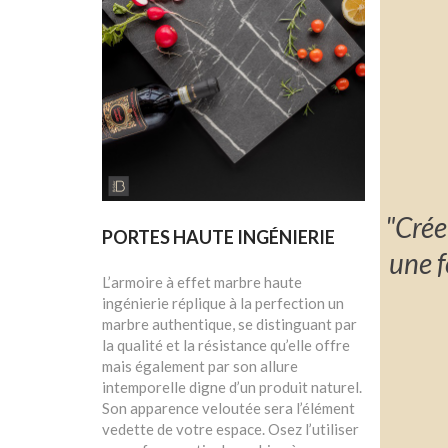
"Crée
PORTES HAUTE INGÉNIERIE
une f
L’armoire à effet marbre haute
ingénierie réplique à la perfection un
marbre authentique, se distinguant par
la qualité et la résistance qu’elle offre
mais également par son allure
intemporelle digne d’un produit naturel.
Son apparence veloutée sera l’élément
vedette de votre espace. Osez l’utiliser