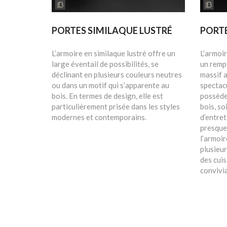
PORTES SIMILAQUE LUSTRÉ
PORTE
L’armoire en similaque lustré offre un
L’armoi
large éventail de possibilités, se
un remp
déclinant en plusieurs couleurs neutres
massif a
ou dans un motif qui s’apparente au
spectacu
bois. En termes de design, elle est
possède
particulièrement prisée dans les styles
bois, so
modernes et contemporains.
d’entret
presque 
l’armoir
plusieur
des cuis
convivia