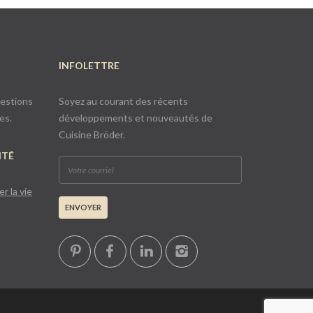
INFOLETTRE
uestions
Soyez au courant des récents
es.
développements et nouveautés de
Cuisine Bröder.
ITÉ
r la vie