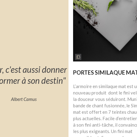
r, c'est aussi donner
PORTES SIMILAQUE MA
ormer à son destin"
L’armoire en similaque mat est u
nouveau produit dont le fini ve
la douceur vous séduiront. Muni
Albert Camus
bande de chant fusionnée, le Si
mat est offert en 7 teintes cha
plus actuelles. Facile d’entretie
à son fini anti-tâche, il convai
les plus exigeants. Un fini mat