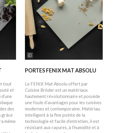
T
PORTES FENIX MAT ABSOLU
n tout
Le FENIX Mat Absolu offert par
louté et
Cuisine Bröder est un matériaux
 d’une
hautement révolutionnaire et possède
milaque
une foule d’avantages pour les cuisines
udes des
modernes et contemporaine. Matériau
n grâce
intelligent à la fine pointe de la
ncra même
technologie et facile d’entretien, il est
résistant aux rayures, à l’humidité et à