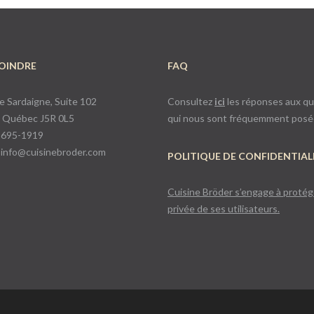
OINDRE
FAQ
de Sardaigne, Suite 102
Consultez
ici
les réponses aux q
, Québec J5R 0L5
qui nous sont fréquemment posé
0 695-1919
:
info@cuisinebroder.com
POLITIQUE DE CONFIDENTIAL
Cuisine Bröder s’engage à protége
privée de ses utilisateurs.