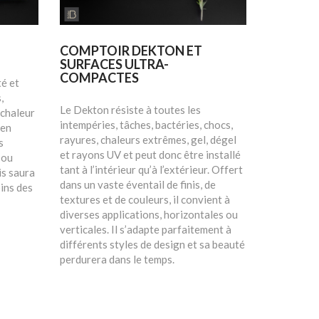
COMPTOIR DEKTON ET
SURFACES ULTRA-
COMPACTES
té et
,
Le Dekton résiste à toutes les
 chaleur
intempéries, tâches, bactéries, chocs,
 en
rayures, chaleurs extrêmes, gel, dégel
s
et rayons UV et peut donc être installé
 ou
tant à l’intérieur qu’à l’extérieur. Offert
is saura
dans un vaste éventail de finis, de
ins des
textures et de couleurs, il convient à
diverses applications, horizontales ou
verticales. Il s’adapte parfaitement à
différents styles de design et sa beauté
perdurera dans le temps.