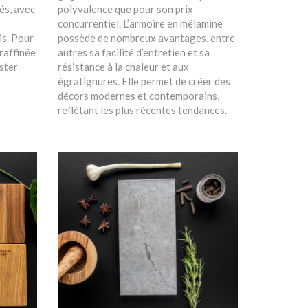
és, avec
polyvalence que pour son prix
concurrentiel. L’armoire en mélamine
is. Pour
possède de nombreux avantages, entre
raffinée
autres sa facilité d’entretien et sa
ester
résistance à la chaleur et aux
égratignures. Elle permet de créer des
décors modernes et contemporains,
reflétant les plus récentes tendances.