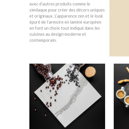
avec d’autres produits comme le
similaque pour créer des décors uniques
et originaux. L’apparence zen et le look
épuré de l’armoire en laminé européen
en font un choix tout indiqué dans les
cuisines au design moderne et
contemporain.